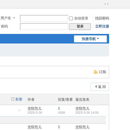
切
换
用户名
自动登录
找回密码
到
宽
密码
立即注册
登录
版
快捷导航
订阅
返 回
新窗
作者
回复/查看
最后发表
交院范儿
0
交院范儿
2023-3-26
4268
2023-3-26 14:50
隐
藏
置
顶
交院范儿
0
交院范儿
帖