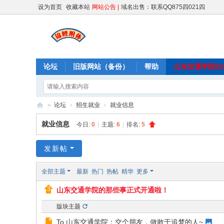
设为首页
收藏本站
网站公告 |
域名出售：联系QQ875四021四
论坛
旧版网站（备份）
帮助
山东交通学院202
»
论坛
›
招生就业
›
就业信息
交
就业信息
今日:
0
|
主题:
6
|
排名:
5
院
范
发新帖
儿
全部主题
最新
热门
热帖
精华
更多
山东交通学院的那些事正式开通啦！
版块主题
To 山东交通学院：交个朋友，做敢于追梦的人~