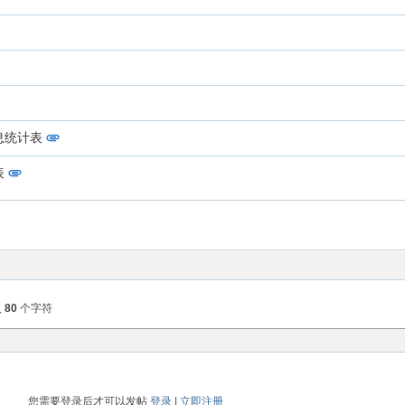
息统计表
表
入
80
个字符
您需要登录后才可以发帖
登录
|
立即注册