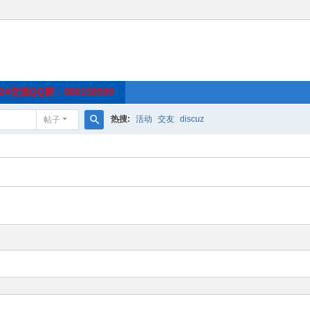
4交流QQ群：980158599
热搜:
活动
交友
discuz
帖子
搜
索